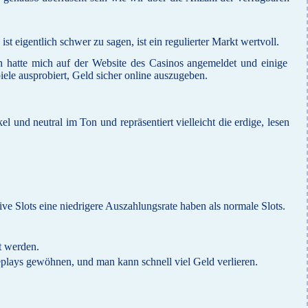
 ist eigentlich schwer zu sagen, ist ein regulierter Markt wertvoll.
h hatte mich auf der Website des Casinos angemeldet und einige
iele ausprobiert, Geld sicher online auszugeben.
 und neutral im Ton und repräsentiert vielleicht die erdige, lesen
e Slots eine niedrigere Auszahlungsrate haben als normale Slots.
t werden.
eplays gewöhnen, und man kann schnell viel Geld verlieren.