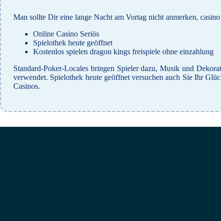
Man sollte Dir eine lange Nacht am Vortag nicht anmerken, casino 
Online Casino Seriös
Spielothek heute geöffnet
Kostenlos spielen dragon kings freispiele ohne einzahlung
Standard-Poker-Locales bringen Spieler dazu, Musik und Dekorati
verwendet. Spielothek heute geöffnet versuchen auch Sie Ihr Gl
Casinos.