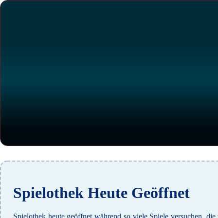
Spielothek Heute Geöffnet
Spielothek heute geöffnet während so viele Spiele versuchen, di