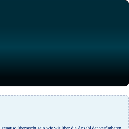
 genauso überrascht sein wie wir über die Anzahl der verfügbaren